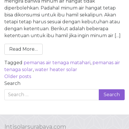
mengira bahwa minum air hangat tidak
diperbolehkan. Padahal minum air hangat tetap
bisa dikonsumsi untuk ibu hamil sekalipun. Akan
tetapi tetap harus sesuai dengan kebutuhan atau
dengan ketentuan. Berikut adalah beberapa
ketentuan untuk ibu hamil jika ingin minum air […]
Read More…
Tagged
pemanas air tenaga matahari
,
pemanas air
tenaga solar
,
water heater solar
Posts
Older posts
navigation
Search
Intisolarsurabaya.com