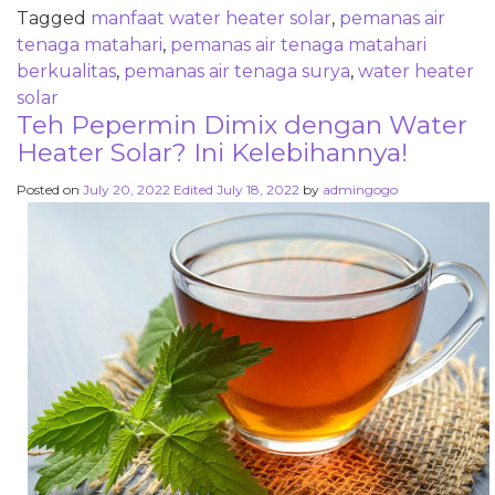
Tagged
manfaat water heater solar
,
pemanas air
tenaga matahari
,
pemanas air tenaga matahari
berkualitas
,
pemanas air tenaga surya
,
water heater
solar
Teh Pepermin Dimix dengan Water
Heater Solar? Ini Kelebihannya!
Posted on
July 20, 2022
Edited July 18, 2022
by
admingogo