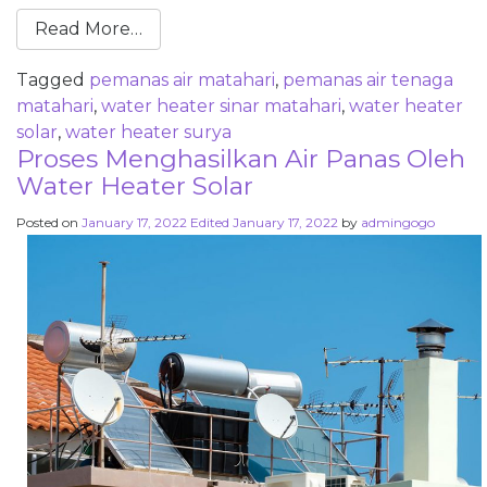
Read More…
Tagged
pemanas air matahari
,
pemanas air tenaga
matahari
,
water heater sinar matahari
,
water heater
solar
,
water heater surya
Proses Menghasilkan Air Panas Oleh
Water Heater Solar
Posted on
January 17, 2022
Edited January 17, 2022
by
admingogo