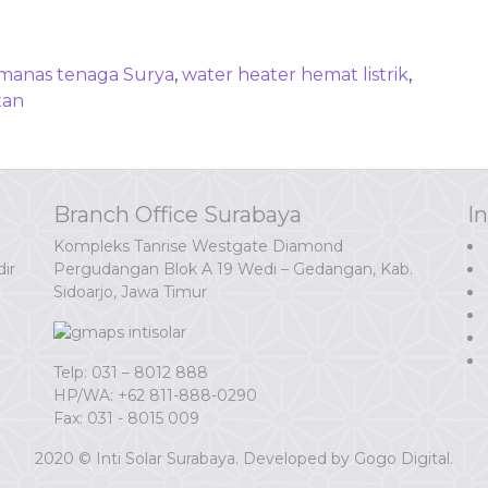
manas tenaga Surya
,
water heater hemat listrik
,
tan
Branch Office Surabaya
I
Kompleks Tanrise Westgate Diamond
ir
Pergudangan Blok A 19 Wedi – Gedangan, Kab.
Sidoarjo, Jawa Timur
Telp: 031 – 8012 888
HP/WA:
+62 811-888-0290
Fax: 031 - 8015 009
2020 © Inti Solar Surabaya. Developed by
Gogo Digital.