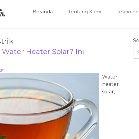
Beranda
Tentang Kami
Teknolog
trik
Se
Water Heater Solar? Ini
go
Water
heater
solar,