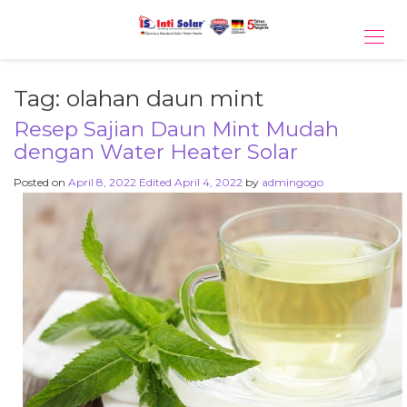
Tog
navi
Tag:
olahan daun mint
Resep Sajian Daun Mint Mudah
dengan Water Heater Solar
Posted on
April 8, 2022
Edited April 4, 2022
by
admingogo