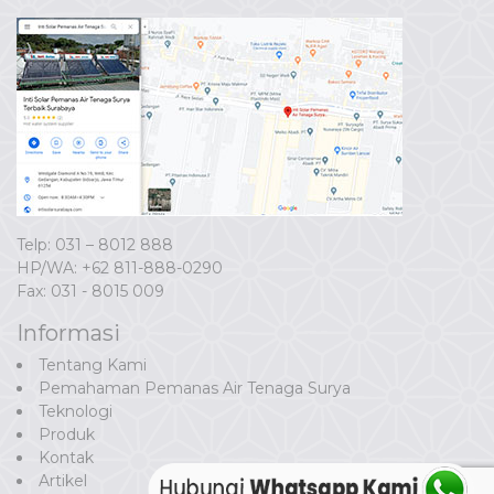
Telp: 031 – 8012 888
HP/WA:
+62 811-888-0290
Fax: 031 - 8015 009
Informasi
Tentang Kami
Pemahaman Pemanas Air Tenaga Surya
Teknologi
Produk
Kontak
Artikel