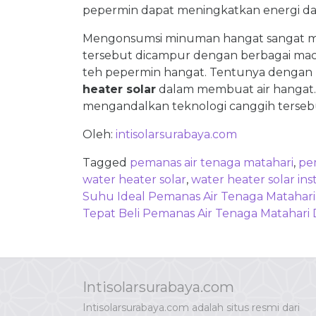
pepermin dapat meningkatkan energi dan
Mengonsumsi minuman hangat sangat me
tersebut dicampur dengan berbagai mac
teh pepermin hangat. Tentunya dengan 
heater solar
dalam membuat air hangat. S
mengandalkan teknologi canggih terseb
Oleh:
intisolarsurabaya.com
Tagged
pemanas air tenaga matahari
,
pe
water heater solar
,
water heater solar ins
Post
Suhu Ideal Pemanas Air Tenaga Matahar
navigation
Tepat Beli Pemanas Air Tenaga Matahari 
Intisolarsurabaya.com
Intisolarsurabaya.com adalah situs resmi dari