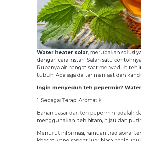
Water heater solar
, merupakan solusi 
dengan cara instan. Salah satu contohn
Rupanya air hangat saat menyeduh teh in
tubuh. Apa saja daftar manfaat dan ka
Ingin menyeduh teh pepermin? Water 
1. Sebagai Terapi Aromatik
Bahan dasar dari teh pepermin adalah d
menggunakan teh hitam, hijau dan put
Menurut informasi, ramuan tradisional te
khasiat yang sangat luar biasa bagi tub