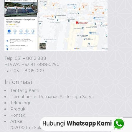
Telp: 031 – 8012 888
HP/WA:
+62 811-888-0290
Fax: 031 - 8015 009
Informasi
Tentang Kami
Pemahaman Pemanas Air Tenaga Surya
Teknologi
Produk
Kontak
Artikel
2020 © Inti Solar Surabaya. Developed by
Gogo Digital.