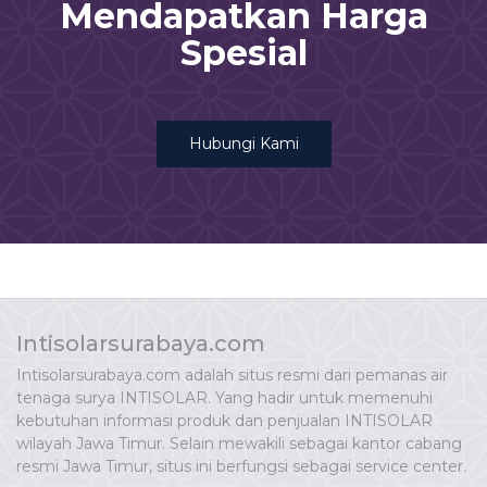
Mendapatkan Harga
Spesial
Hubungi Kami
Intisolarsurabaya.com
Intisolarsurabaya.com adalah situs resmi dari pemanas air
tenaga surya INTISOLAR. Yang hadir untuk memenuhi
kebutuhan informasi produk dan penjualan INTISOLAR
wilayah Jawa Timur. Selain mewakili sebagai kantor cabang
resmi Jawa Timur, situs ini berfungsi sebagai service center.