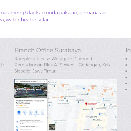
anas
,
menghilagkan noda pakaian
,
pemanas air
ya
,
water heater solar
Branch Office Surabaya
I
Kompleks Tanrise Westgate Diamond
ir
Pergudangan Blok A 19 Wedi – Gedangan, Kab.
Sidoarjo, Jawa Timur