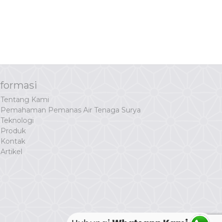
nformasi
Tentang Kami
Pemahaman Pemanas Air Tenaga Surya
Teknologi
Produk
Kontak
Artikel