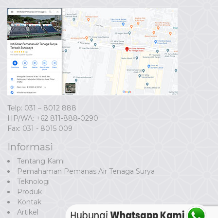
Telp: 031 – 8012 888
HP/WA:
+62 811-888-0290
Fax: 031 - 8015 009
Informasi
Tentang Kami
Pemahaman Pemanas Air Tenaga Surya
Teknologi
Produk
Kontak
Artikel