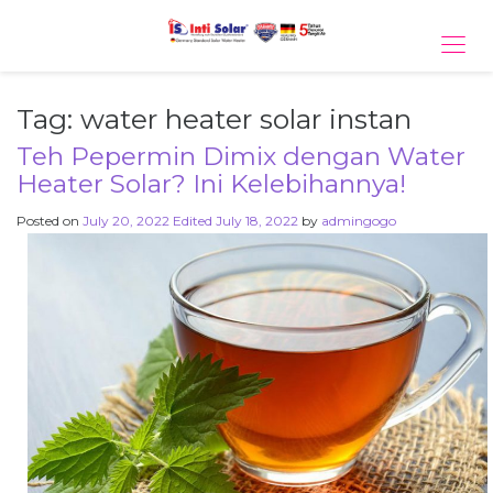
Tog
navi
Tag:
water heater solar instan
Teh Pepermin Dimix dengan Water
Heater Solar? Ini Kelebihannya!
Posted on
July 20, 2022
Edited July 18, 2022
by
admingogo