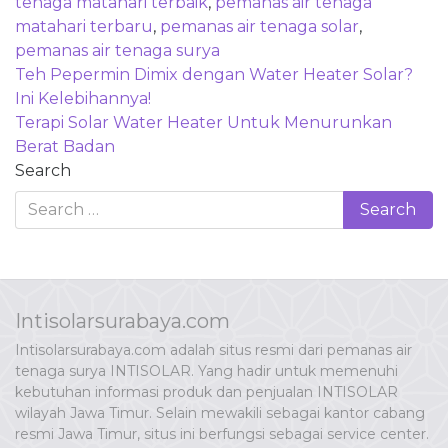
tenaga matahari terbaik
,
pemanas air tenaga
matahari terbaru
,
pemanas air tenaga solar
,
pemanas air tenaga surya
Post
Teh Pepermin Dimix dengan Water Heater Solar?
navigation
Ini Kelebihannya!
Terapi Solar Water Heater Untuk Menurunkan
Berat Badan
Search
Intisolarsurabaya.com
Intisolarsurabaya.com adalah situs resmi dari pemanas air
tenaga surya INTISOLAR. Yang hadir untuk memenuhi
kebutuhan informasi produk dan penjualan INTISOLAR
wilayah Jawa Timur. Selain mewakili sebagai kantor cabang
resmi Jawa Timur, situs ini berfungsi sebagai service center.