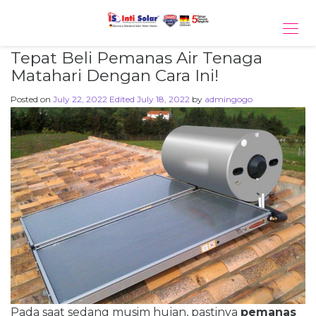
Tog
navi
Tepat Beli Pemanas Air Tenaga
Matahari Dengan Cara Ini!
Posted on
July 22, 2022
Edited July 18, 2022
by
admingogo
Pada saat sedang musim hujan, pastinya
pemanas