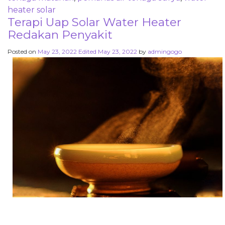
heater solar
Terapi Uap Solar Water Heater
Redakan Penyakit
Posted on
May 23, 2022
Edited May 23, 2022
by
admingogo