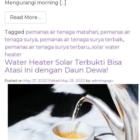
Mengurangi morning […]
Read More…
Tagged
pemanas air tenaga matahari
,
pemanas air
tenaga surya
,
pemanas air tenaga surya terbaik
,
pemanas air tenaga surya terbaru
,
solar water
heater
Water Heater Solar Terbukti Bisa
Atasi Ini dengan Daun Dewa!
Posted on
May 27, 2022
Edited May 23, 2022
by
admingogo