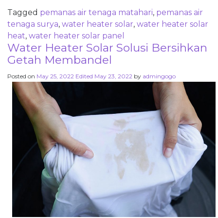
Tagged
pemanas air tenaga matahari
,
pemanas air
tenaga surya
,
water heater solar
,
water heater solar
heat
,
water heater solar panel
Water Heater Solar Solusi Bersihkan
Getah Membandel
Posted on
May 25, 2022
Edited May 23, 2022
by
admingogo