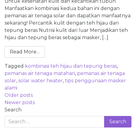
untuk kesehatan kulit dan kecantikan tubuh.
Manfaatkan kombinasi kedua bahan ini dengan
pemanas air tenaga solar dan dapatkan manfaatnya
sekarang! Percantik kulit dengan teh hijau dan
tepung beras Nutrisi kulit dari luar Menjadikan teh
hijau dan tepung beras sebagai masker, […]
Read More…
Tagged
kombinasi teh hijau dan tepung beras
,
pemanas air tenaga matahari
,
pemanas air tenaga
solar
,
solar water heater
,
tips penggunaan masker
alami
Posts
Older posts
navigation
Newer posts
Search