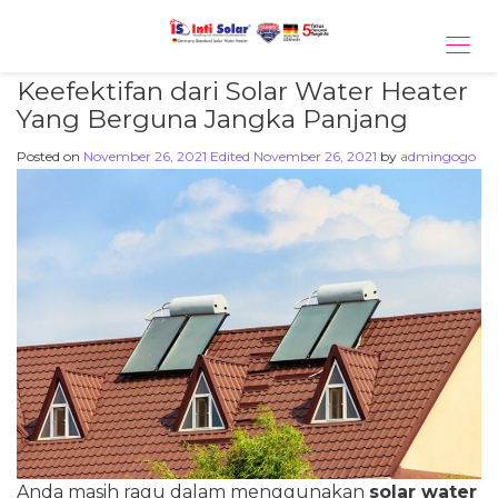
Tog
navi
Keefektifan dari Solar Water Heater
Yang Berguna Jangka Panjang
Posted on
November 26, 2021
Edited November 26, 2021
by
admingogo
Anda masih ragu dalam menggunakan
solar water