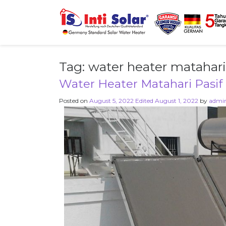
Tag:
water heater matahari 
Water Heater Matahari Pasif 
Posted on
August 5, 2022
Edited August 1, 2022
by
admi