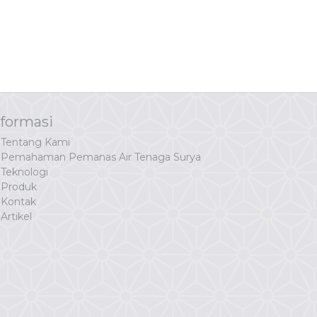
nformasi
Tentang Kami
Pemahaman Pemanas Air Tenaga Surya
Teknologi
Produk
Kontak
Artikel