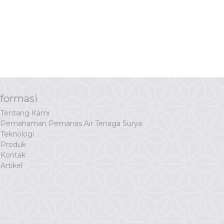
nformasi
Tentang Kami
Pemahaman Pemanas Air Tenaga Surya
Teknologi
Produk
Kontak
Artikel