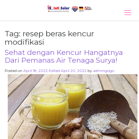
Tog
navi
Tag:
resep beras kencur
modifikasi
Sehat dengan Kencur Hangatnya
Dari Pemanas Air Tenaga Surya!
Posted on
April 18, 2022
Edited April 20, 2022
by
admingogo