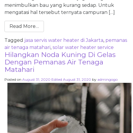
menimbulkan bau yang kurang sedap. Untuk
mengatasi hal tersebut ternyata campuran […]
Read More…
Tagged
jasa servis water heater di Jakarta
,
pemanas
air tenaga matahari
,
solar water heater service
Hilangkan Noda Kuning Di Gelas
Dengan Pemanas Air Tenaga
Matahari
Posted on
August 31, 2020
Edited August 31, 2020
by
admingogo