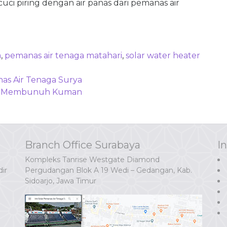
ci piring dengan air panas dari pemanas air
a
,
pemanas air tenaga matahari
,
solar water heater
s Air Tenaga Surya
nya Membunuh Kuman
Branch Office Surabaya
I
Kompleks Tanrise Westgate Diamond
ir
Pergudangan Blok A 19 Wedi – Gedangan, Kab.
Sidoarjo, Jawa Timur