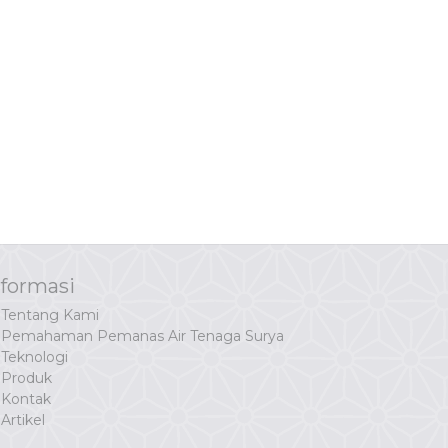
nformasi
Tentang Kami
Pemahaman Pemanas Air Tenaga Surya
Teknologi
Produk
Kontak
Artikel