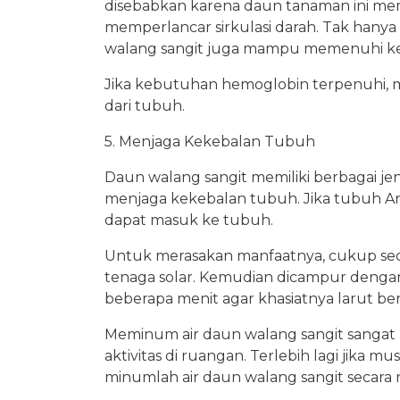
disebabkan karena daun tanaman ini me
memperlancar sirkulasi darah. Tak hanya 
walang sangit juga mampu memenuhi k
Jika kebutuhan hemoglobin terpenuhi, ma
dari tubuh.
5. Menjaga Kekebalan Tubuh
Daun walang sangit memiliki berbagai je
menjaga kekebalan tubuh. Jika tubuh And
dapat masuk ke tubuh.
Untuk merasakan manfaatnya, cukup sedia
tenaga solar. Kemudian dicampur denga
beberapa menit agar khasiatnya larut be
Meminum air daun walang sangit sangat
aktivitas di ruangan. Terlebih lagi jika 
minumlah air daun walang sangit secara r