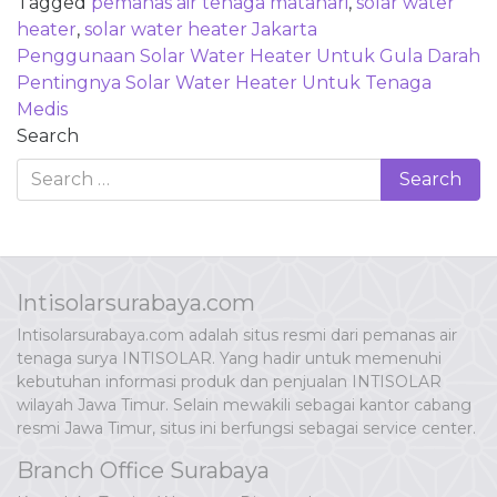
Tagged
pemanas air tenaga matahari
,
solar water
heater
,
solar water heater Jakarta
Post
Penggunaan Solar Water Heater Untuk Gula Darah
navigation
Pentingnya Solar Water Heater Untuk Tenaga
Medis
Search
Intisolarsurabaya.com
Intisolarsurabaya.com adalah situs resmi dari pemanas air
tenaga surya INTISOLAR. Yang hadir untuk memenuhi
kebutuhan informasi produk dan penjualan INTISOLAR
wilayah Jawa Timur. Selain mewakili sebagai kantor cabang
resmi Jawa Timur, situs ini berfungsi sebagai service center.
Branch Office Surabaya