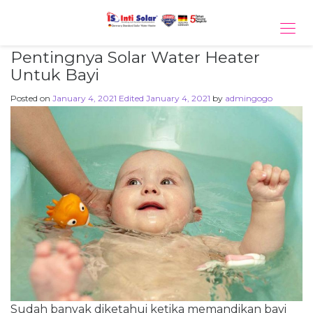
Tog
navi
Pentingnya Solar Water Heater
Untuk Bayi
Posted on
January 4, 2021
Edited January 4, 2021
by
admingogo
Sudah banyak diketahui ketika memandikan bayi