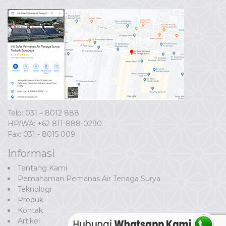
Telp: 031 – 8012 888
HP/WA:
+62 811-888-0290
Fax: 031 - 8015 009
Informasi
Tentang Kami
Pemahaman Pemanas Air Tenaga Surya
Teknologi
Produk
Kontak
Artikel