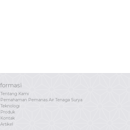
nformasi
Tentang Kami
Pemahaman Pemanas Air Tenaga Surya
Teknologi
Produk
Kontak
Artikel