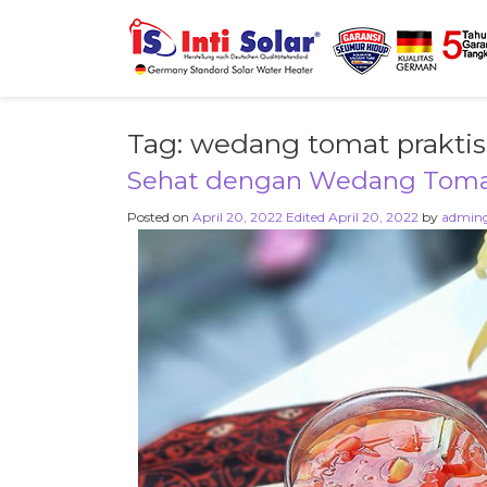
Tag:
wedang tomat praktis
Sehat dengan Wedang Tomat
Posted on
April 20, 2022
Edited April 20, 2022
by
admin