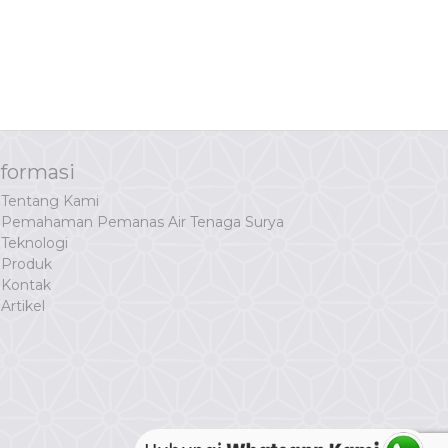
nformasi
Tentang Kami
Pemahaman Pemanas Air Tenaga Surya
Teknologi
Produk
Kontak
Artikel