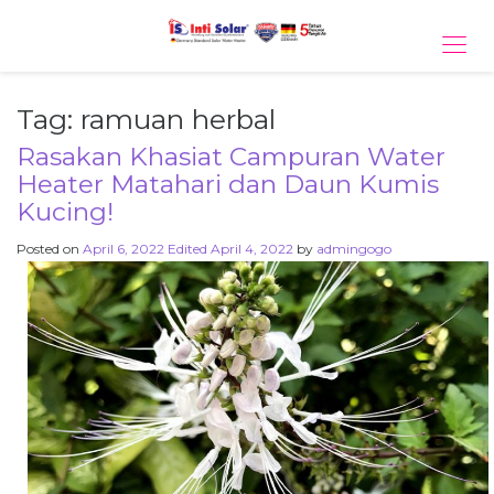
Tog
navi
Tag:
ramuan herbal
Rasakan Khasiat Campuran Water
Heater Matahari dan Daun Kumis
Kucing!
Posted on
April 6, 2022
Edited April 4, 2022
by
admingogo