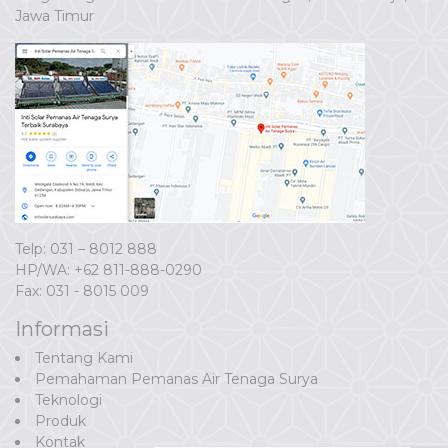
Jawa Timur
Telp: 031 – 8012 888
HP/WA:
+62 811-888-0290
Fax: 031 - 8015 009
Informasi
Tentang Kami
Pemahaman Pemanas Air Tenaga Surya
Teknologi
Produk
Kontak