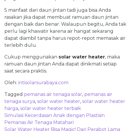
5 manfaat dari daun jintan tadi juga bisa Anda
rasakan jika dapat membuat ramuan daun jintan
dengan baik dan benar. Walaupun begitu, Anda tak
perlu lagi khawatir karena air hangat sekarang
dapat diambil tanpa harus repot-repot memasak air
terlebih dulu.
Cukup menggunakan
solar water heater
, maka
ramuan daun jintan Anda dapat dinikmati setiap
saat secara praktis.
Oleh:
intisolarsurabaya.com
Tagged
pemanas air tenaga solar
,
pemanas air
tenaga surya
,
solar water heater
,
solar water heater
harga
,
solar water heater terbaik
Post
Simulasi Kecerdasan Anak dengan Plastisin
navigation
Pemanas Air Tenaga Matahari
Solar Water Heater Bisa Magic! Dari Perabot Lama