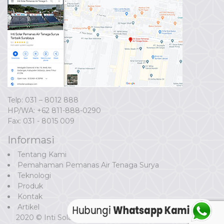
Telp: 031 – 8012 888
HP/WA:
+62 811-888-0290
Fax: 031 - 8015 009
Informasi
Tentang Kami
Pemahaman Pemanas Air Tenaga Surya
Teknologi
Produk
Kontak
Artikel
2020 © Inti Solar Surabaya. Developed by
Gogo Digital.