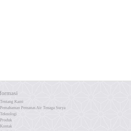
formasi
Tentang Kami
Pemahaman Pemanas Air Tenaga Surya
Teknologi
Produk
Kontak