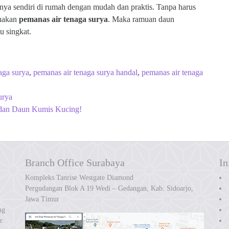
a sendiri di rumah dengan mudah dan praktis. Tanpa harus
unakan
pemanas air tenaga surya
. Maka ramuan daun
u singkat.
aga surya
,
pemanas air tenaga surya handal
,
pemanas air tenaga
urya
 dan Daun Kumis Kucing!
Branch Office Surabaya
In
Kompleks Tanrise Westgate Diamond
Pergudangan Blok A 19 Wedi – Gedangan, Kab. Sidoarjo,
Jawa Timur
ng
r.