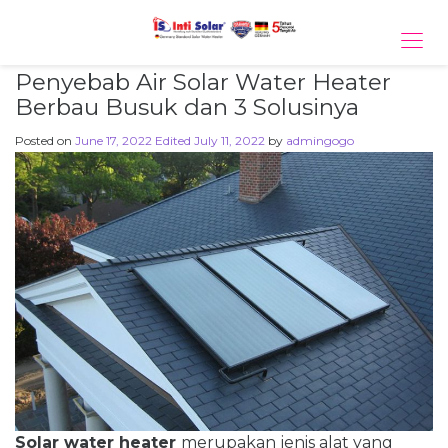
Tog
navi
Penyebab Air Solar Water Heater
Berbau Busuk dan 3 Solusinya
Posted on
June 17, 2022
Edited July 11, 2022
by
admingogo
Solar water heater
merupakan jenis alat yang