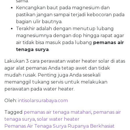
sama.
Kencangkan baut pada magnesium dan
pastikan jangan sampai terjadi kebocoran pada
bagian ulir bautnya.
Terakhir adalah dengan menutup lubang
magnesiumnya dengan dop hingga rapat agar
air tidak bisa masuk pada lubang
pemanas air
tenaga surya
.
Lakukan 3 cara perawatan water heater solar di atas
agar alat pemanas Anda tetap awet dan tidak
mudah rusak. Penting juga Anda sesekali
memanggil tukang servis untuk melakukan
perawatan pada water heater.
Oleh:
intisolarsurabaya.com
Tagged
pemanas air tenaga matahari
,
pemanas air
tenaga surya
,
solar water heater
Post
Pemanas Air Tenaga Surya Rupanya Berkhasiat
navigation