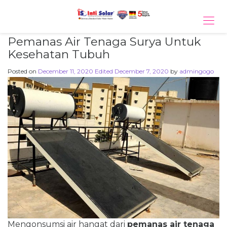
Tog
navi
Pemanas Air Tenaga Surya Untuk
Kesehatan Tubuh
Posted on
December 11, 2020
Edited December 7, 2020
by
admingogo
Mengonsumsi air hangat dari
pemanas air tenaga