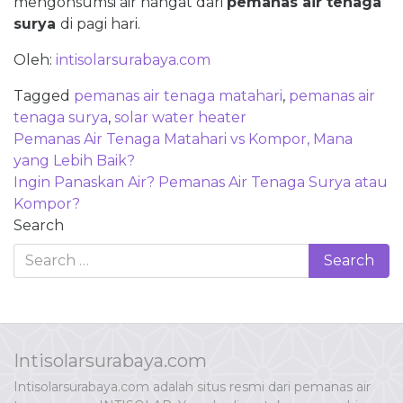
mengonsumsi air hangat dari
pemanas air tenaga
surya
di pagi hari.
Oleh:
intisolarsurabaya.com
Tagged
pemanas air tenaga matahari
,
pemanas air
tenaga surya
,
solar water heater
Post
Pemanas Air Tenaga Matahari vs Kompor, Mana
navigation
yang Lebih Baik?
Ingin Panaskan Air? Pemanas Air Tenaga Surya atau
Kompor?
Search
Intisolarsurabaya.com
Intisolarsurabaya.com adalah situs resmi dari pemanas air