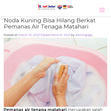
Tog
navi
Noda Kuning Bisa Hilang Berkat
Pemanas Air Tenaga Matahari
Posted on
March 10, 2021
Edited March 8, 2021
by
admingogo
Pemanas air tenaga matahari
merupakan salah