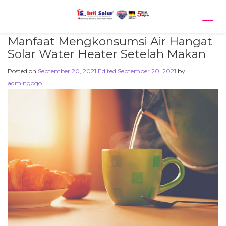
Tog
navi
Manfaat Mengkonsumsi Air Hangat
Solar Water Heater Setelah Makan
Posted on
September 20, 2021
Edited September 20, 2021
by
admingogo