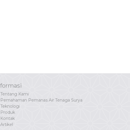
nformasi
Tentang Kami
Pemahaman Pemanas Air Tenaga Surya
Teknologi
Produk
Kontak
Artikel