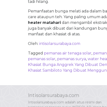
tadi hilang.
Pemanfaatan bunga melati ada dalam bany
care ataupun teh. Yang paling umum a
heater
matahari
dan mengambil ekstrakn
juga banyak dibuat dari kandungan bung
manfaat dan khasiat di atas.
Oleh:
intisolarsurabaya.com
Tagged
pemanas air tenaga solar
,
pemana
pemanas solar
,
pemanas surya
,
water hea
Post
Khasiat Bunga Anggrek Yang Dibuat Den
navigation
Khasiat Sambiloto Yang Dibuat Menggun
Intisolarsurabaya.com
Intisolarsurabaya.com adalah situs resmi dari