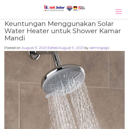
Tog
navi
Keuntungan Menggunakan Solar
Water Heater untuk Shower Kamar
Mandi
Posted on
August 11, 2021
Edited August 9, 2021
by
admingogo