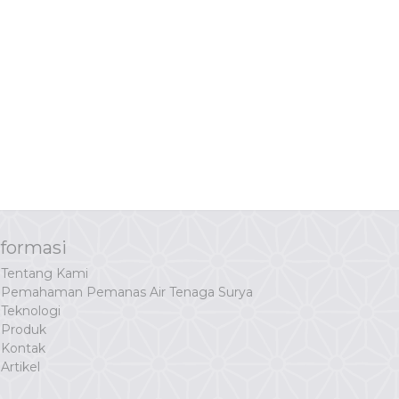
nformasi
Tentang Kami
Pemahaman Pemanas Air Tenaga Surya
Teknologi
Produk
Kontak
Artikel