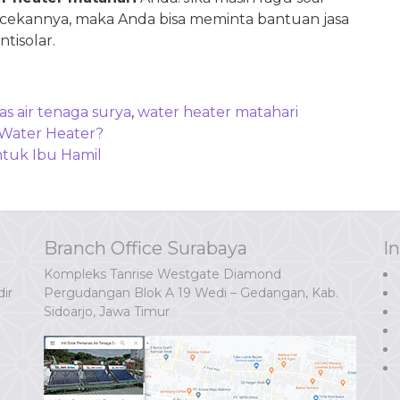
ekannya, maka Anda bisa meminta bantuan jasa
tisolar.
s air tenaga surya
,
water heater matahari
 Water Heater?
ntuk Ibu Hamil
Branch Office Surabaya
I
Kompleks Tanrise Westgate Diamond
ir
Pergudangan Blok A 19 Wedi – Gedangan, Kab.
Sidoarjo, Jawa Timur