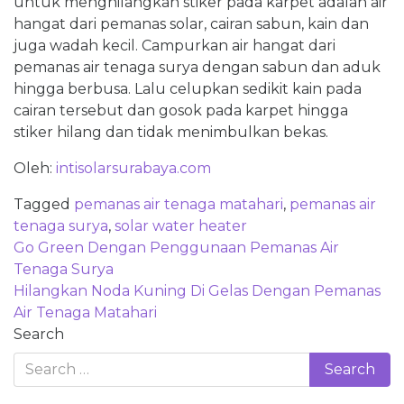
untuk menghilangkan stiker pada karpet adalah air
hangat dari pemanas solar, cairan sabun, kain dan
juga wadah kecil. Campurkan air hangat dari
pemanas air tenaga surya dengan sabun dan aduk
hingga berbusa. Lalu celupkan sedikit kain pada
cairan tersebut dan gosok pada karpet hingga
stiker hilang dan tidak menimbulkan bekas.
Oleh:
intisolarsurabaya.com
Tagged
pemanas air tenaga matahari
,
pemanas air
tenaga surya
,
solar water heater
Post
Go Green Dengan Penggunaan Pemanas Air
navigation
Tenaga Surya
Hilangkan Noda Kuning Di Gelas Dengan Pemanas
Air Tenaga Matahari
Search