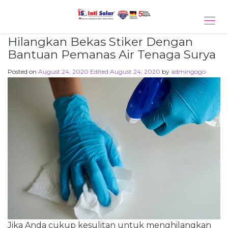
Tog
navi
Hilangkan Bekas Stiker Dengan
Bantuan Pemanas Air Tenaga Surya
Posted on
August 24, 2020
Edited August 24, 2020
by
admingogo
Jika Anda cukup kesulitan untuk menghilangkan