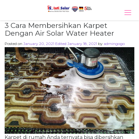
Tog
navi
3 Cara Membersihkan Karpet
Dengan Air Solar Water Heater
Posted on
January 20, 2021
Edited January 18, 2021
by
admingogo
Karpet di rumah Anda ternyata bisa dibersihkan