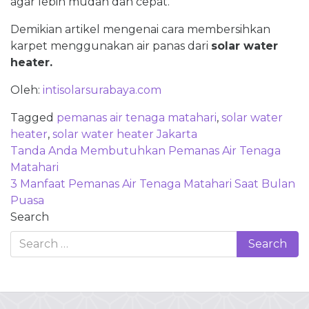
agar lebih mudah dan cepat.
Demikian artikel mengenai cara membersihkan
karpet menggunakan air panas dari
solar water
heater.
Oleh:
intisolarsurabaya.com
Tagged
pemanas air tenaga matahari
,
solar water
heater
,
solar water heater Jakarta
Post
Tanda Anda Membutuhkan Pemanas Air Tenaga
navigation
Matahari
3 Manfaat Pemanas Air Tenaga Matahari Saat Bulan
Puasa
Search